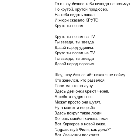
То в шоу-бизнес тебя никогда не возьмут.
Но крутой, крутой продюсер,
На тебя видать запал.
И жюри сказало КРУТО,
Круто ты попал.
Круто ты попал на TV.
Ты звезда, ты звезда
Давай народ удивим.
Круто ты попал на TV.
Ты звезда, ты звезда
Давай народ поразим.
Шоу, шоу-бизнес чёт никак я не пойму.
Кто женился, кто развёлся,
Полетел кто на луну.
Здесь девчонки бреют череп,
А ребята пудрят нос.
Может просто они шутят.
Ну а может и всерьёз.
Здесь вокруг такие люди,
Хочешь смейся хочешь плач.
Вот Киркоров в новой юбке.
"Здравствуй Филя, как дела?"
Вот Иванушки подходят,