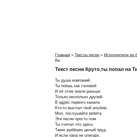
Главная
»
Тексты песен
»
Исполнители на 
Ви
Текст песни Круто,ты попал на Т
Ты душа компаний,
Ты поёшь как соловей
И об этом знали раньше
Только несколько друзей.
В адрес первого канала
Кто-то выслал твой альбом,
Мол, послушайте ребята
Эти песни просто лом.
Ты считал что здесь
Таких рыбёшек целый пруд.
И если папа не олигарх,