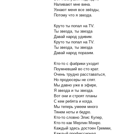
Наливают мне вина.
Узнают меня все звёзды,
Потому что я звезда.
Круто ты попал на TV.
Ты звезда, ты звезда
Давай народ удивим.
Круто ты попал на TV.
Ты звезда, ты звезда
Давай народ поразим.
Кто-то с фабрики уходит
Поумневший во сто крат.
Очень трудно расставаться,
Но продюсеры не спят.
Мы давно уже в эфире,
Я звезда и ты звезда.
Вот они и строят планы
С кем ребята и когда.
Мы теперь умеем много
Тянем ноты и бедро.
Кто-то словно Элис Купер,
Кто-то как Мерлин Монро.
Каждый здесь достоен Гремми,
Каждый профессионал.