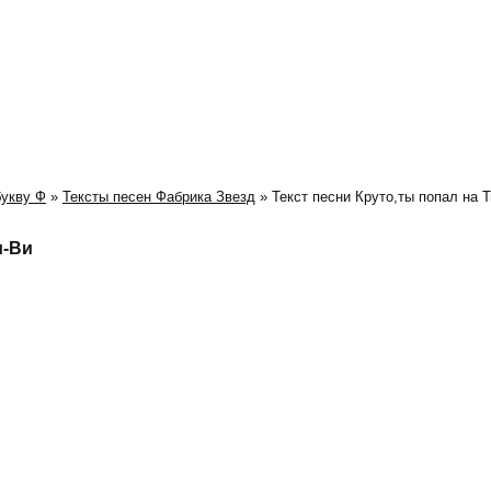
букву Ф
»
Тексты песен Фабрика Звезд
» Текст песни Круто,ты попал на Т
и-Ви