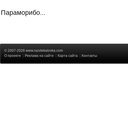
Параморибо...
© 2007-2026 www.razvlekalovka.com
О проекте
::
Реклама на сайте
::
Карта сайта
::
Контакты