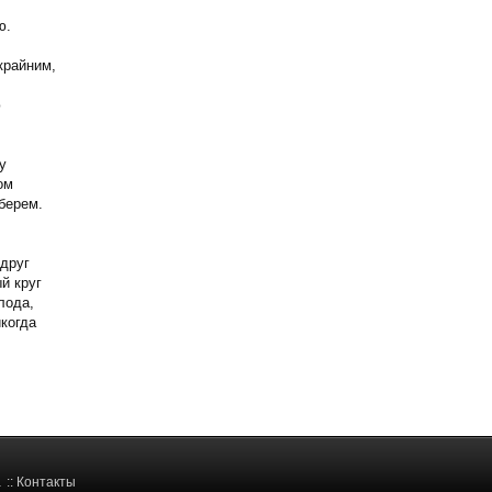
ю.
кpайним,
ю
y
ом
беpем.
вдpyг
й кpyг
лода,
когда
а
::
Контакты