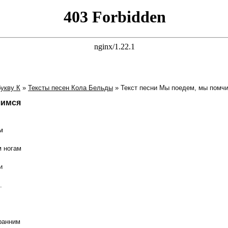
укву К
»
Тексты песен Кола Бельды
» Текст песни Мы поедем, мы помч
чимся
м
м ногам
и
.
pанним